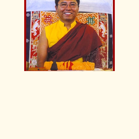
Drubwang Tsoknyi Rinpoche